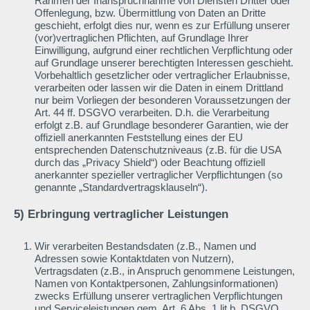
Rahmen der Inanspruchnahme von Diensten Dritter oder
Offenlegung, bzw. Übermittlung von Daten an Dritte
geschieht, erfolgt dies nur, wenn es zur Erfüllung unserer
(vor)vertraglichen Pflichten, auf Grundlage Ihrer
Einwilligung, aufgrund einer rechtlichen Verpflichtung oder
auf Grundlage unserer berechtigten Interessen geschieht.
Vorbehaltlich gesetzlicher oder vertraglicher Erlaubnisse,
verarbeiten oder lassen wir die Daten in einem Drittland
nur beim Vorliegen der besonderen Voraussetzungen der
Art. 44 ff. DSGVO verarbeiten. D.h. die Verarbeitung
erfolgt z.B. auf Grundlage besonderer Garantien, wie der
offiziell anerkannten Feststellung eines der EU
entsprechenden Datenschutzniveaus (z.B. für die USA
durch das „Privacy Shield“) oder Beachtung offiziell
anerkannter spezieller vertraglicher Verpflichtungen (so
genannte „Standardvertragsklauseln“).
5) Erbringung vertraglicher Leistungen
Wir verarbeiten Bestandsdaten (z.B., Namen und
Adressen sowie Kontaktdaten von Nutzern),
Vertragsdaten (z.B., in Anspruch genommene Leistungen,
Namen von Kontaktpersonen, Zahlungsinformationen)
zwecks Erfüllung unserer vertraglichen Verpflichtungen
und Serviceleistungen gem. Art. 6 Abs. 1 lit b. DSGVO.