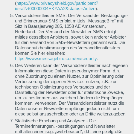
(
https://www.privacyshield.gov/participant?
id=a2zt00000004EKYAA2&status=Active
).
Versanddienstleister SMS: Der Versand der Bestätigungs-
und Erinnerungs-SMS erfolgt mittels „MessageBird“ mit
Sitz in Baarsjesweg 285, 1058 AE Amsterdam,
Nederland. Der Versand der Newsletter-SMS erfolgt
mittles desselben Anbieters, soweit kein anderer Anbieter
für den Versand von SMS-Newslettern genannt wird. Die
Datenschutzbestimmungen des Versanddienstleisters
können Sie hier einsehen:
https://www.messagebird.com/en/security
.
Des Weiteren kann der Versanddienstleister nach eigenen
Informationen diese Daten in pseudonymer Form, d.h.
ohne Zuordnung zu einem Nutzer, zur Optimierung oder
Verbesserung der eigenen Services nutzen, z.B. zur
technischen Optimierung des Versandes und der
Darstellung der Newsletter oder für statistische Zwecke,
um zu bestimmen aus welchen Ländern die Empfänger
kommen, verwenden. Der Versanddienstleister nutzt die
Daten unserer Newsletterempfänger jedoch nicht, um
diese selbst anzuschreiben oder an Dritte weiterzugeben.
Statistische Erhebung und Analysen - Die
Terminerinnerungen, -bestätigungen und Newsletter
enthalten einen sog. „web-beacon“, d.h. eine pixelgroße